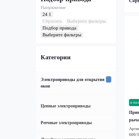
Сор
Напряжение
24
1
Сбросить
Выберите фильтры
Подбор привода
Выберите фильтры
Категории
Электроприводы для открытия
окон
в на
Цепные электроприводы
Прив
рыча
Реечные электроприводы
Арти
600/3