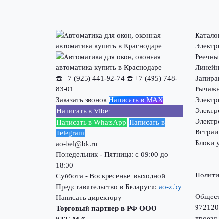
Катало
Электр
Реечны
Линейн
☎️ +7 (925) 441-92-74
☎️ +7 (495) 748-
Запира
83-01
Рычажн
Заказать звонок
Написать в MAX
Электр
Электр
Написать в Viber
Электр
Написать в WhatsApp
Написать в
Встраи
Telegram
Блоки 
ao-bel@bk.ru
Понедельник - Пятница: с 09:00 до
18:00
Полити
Суббота - Воскресенье: выходной
Представительство в Беларуси:
ao-z.by
Общест
Написать директору
972120
Торговый партнер в РФ ООО
проезд,