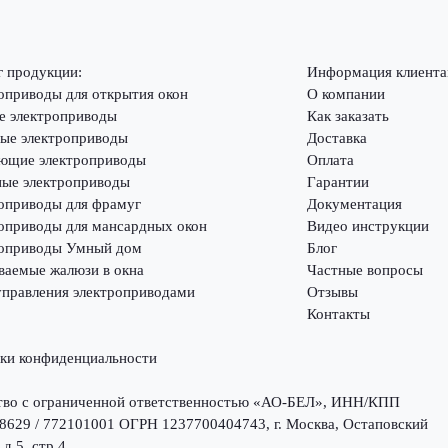
г продукции:
Информация клиента
оприводы для открытия окон
О компании
е электроприводы
Как заказать
ые электроприводы
Доставка
ющие электроприводы
Оплата
ые электроприводы
Гарантии
оприводы для фрамуг
Документация
оприводы для мансардных окон
Видео инструкции
оприводы Умный дом
Блог
ваемые жалюзи в окна
Частные вопросы
управления электроприводами
Отзывы
Контакты
ки конфиденциальности
во с ограниченной ответственностью «АО-БЕЛ», ИНН/КПП
8629 / 772101001 ОГРН 1237700404743, г. Москва, Остаповский
 д.5, стр.4.