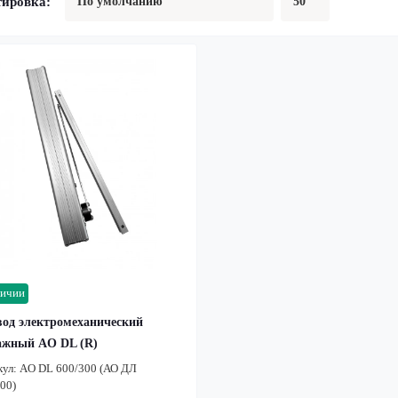
тировка:
личии
од электромеханический
жный AO DL (R)
кул:
AO DL 600/300 (АО ДЛ
00)