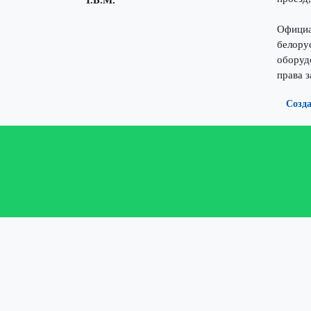
“Т.Б.М.”
Официа
белору
оборуд
права 
Созда