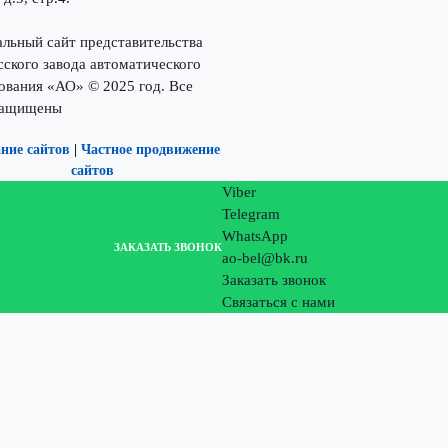
льный сайт представительства
сского завода автоматического
ования «АО» © 2025 год. Все
защищены
ние сайтов
|
Частное продвижение
сайтов
Viber
Telegram
WhatsApp
ЗАКАЗАТЬ ЗВОНОК
ao-bel@bk.ru
Заказать звонок
Связаться с нами