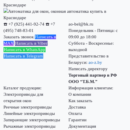
☎️ +7 (925) 441-92-74
☎️ +7
ao-bel@bk.ru
(495) 748-83-01
Понедельник - Пятница: с
Заказать звонок
Написать в
09:00 до 18:00
MAX
Написать в Viber
Суббота - Воскресенье:
Написать в WhatsApp
выходной
Написать в Telegram
Представительство в
Беларуси:
ao-z.by
Написать директору
Торговый партнер в РФ
ООО “Т.Б.М.”
Каталог продукции:
Информация клиентам:
Электроприводы для
О компании
открытия окон
Как заказать
Реечные электроприводы
Доставка
Линейные электроприводы
Оплата
Запирающие электроприводы
Гарантии
Рычажные электроприводы
Документация