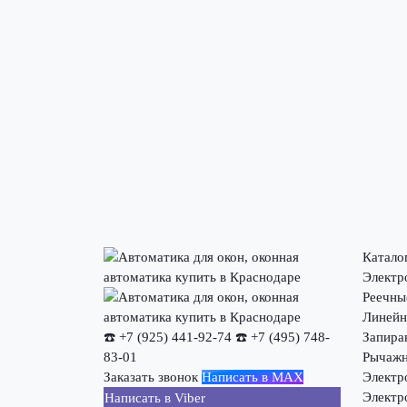
Катало
Электр
Реечны
Линейн
☎️ +7 (925) 441-92-74
☎️ +7 (495) 748-
Запира
83-01
Рычажн
Заказать звонок
Написать в MAX
Электр
Электр
Написать в Viber