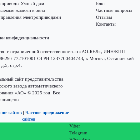
оприводы Умный дом
Блог
ваемые жалюзи в окна
Частные вопросы
управления электроприводами
Отзывы
Контакты
ки конфиденциальности
во с ограниченной ответственностью «АО-БЕЛ», ИНН/КПП
8629 / 772101001 ОГРН 1237700404743, г. Москва, Остаповский
 д.5, стр.4.
льный сайт представительства
сского завода автоматического
ования «АО» © 2025 год. Все
защищены
ние сайтов
|
Частное продвижение
сайтов
Viber
Telegram
WhatsApp