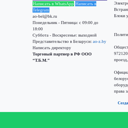
Электр
Написать в WhatsApp
Написать в
Встраи
Telegram
Блоки 
ao-bel@bk.ru
Понедельник - Пятница: с 09:00 до
18:00
Полити
Суббота - Воскресенье: выходной
Представительство в Беларуси:
ao-z.by
Общест
Написать директору
972120
Торговый партнер в РФ ООО
проезд,
“Т.Б.М.”
Официа
белору
оборуд
права 
Созда