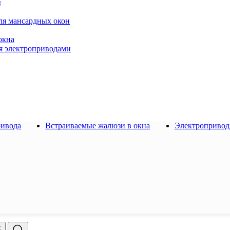
ы
ля мансардных окон
окна
я электроприводами
ривода
Встраиваемые жалюзи в окна
Электропривод