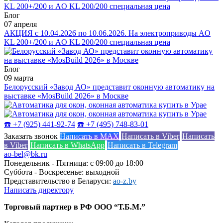
Блог
07 апреля
АКЦИЯ с 10.04.2026 по 10.06.2026. На электроприводы AO
KL 200+/200 и AO KL 200/200 специальная цена
Блог
09 марта
Белорусский «Завод АО» представит оконную автоматику на
выставке «MosBuild 2026» в Москве
☎️ +7 (925) 441-92-74
☎️ +7 (495) 748-83-01
Заказать звонок
Написать в MAX
Написать в Viber
Написать
в Viber
Написать в WhatsApp
Написать в Telegram
ao-bel@bk.ru
Понедельник - Пятница: с 09:00 до 18:00
Суббота - Воскресенье: выходной
Представительство в Беларуси:
ao-z.by
Написать директору
Торговый партнер в РФ ООО “Т.Б.М.”