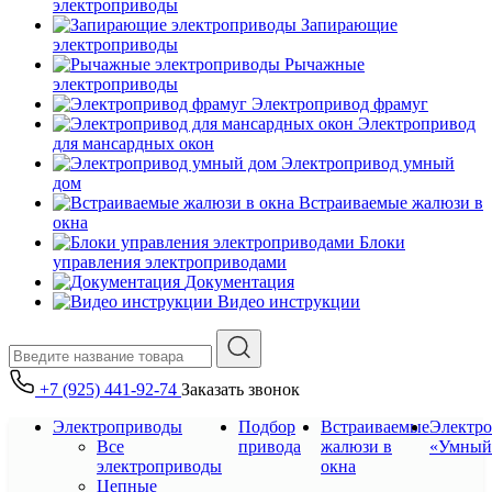
электроприводы
Запирающие
электроприводы
Рычажные
электроприводы
Электропривод фрамуг
Электропривод
для мансардных окон
Электропривод умный
дом
Встраиваемые жалюзи в
окна
Блоки
управления электроприводами
Документация
Видео инструкции
+7 (925) 441-92-74
Заказать звонок
Электроприводы
Подбор
Встраиваемые
Электр
Все
привода
жалюзи в
«Умный
электроприводы
окна
Цепные