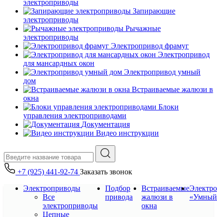
электроприводы
Запирающие
электроприводы
Рычажные
электроприводы
Электропривод фрамуг
Электропривод
для мансардных окон
Электропривод умный
дом
Встраиваемые жалюзи в
окна
Блоки
управления электроприводами
Документация
Видео инструкции
+7 (925) 441-92-74
Заказать звонок
Электроприводы
Подбор
Встраиваемые
Электр
Все
привода
жалюзи в
«Умный
электроприводы
окна
Цепные