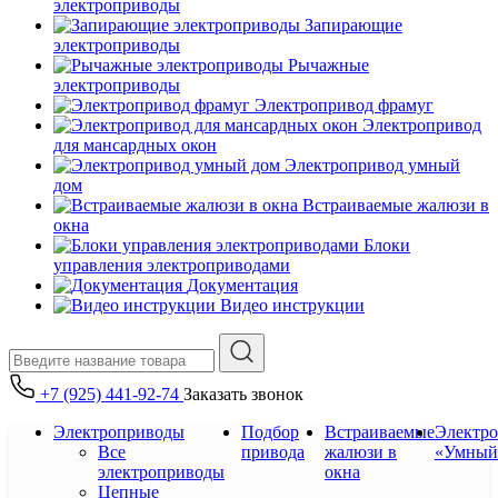
электроприводы
Запирающие
электроприводы
Рычажные
электроприводы
Электропривод фрамуг
Электропривод
для мансардных окон
Электропривод умный
дом
Встраиваемые жалюзи в
окна
Блоки
управления электроприводами
Документация
Видео инструкции
+7 (925) 441-92-74
Заказать звонок
Электроприводы
Подбор
Встраиваемые
Электр
Все
привода
жалюзи в
«Умный
электроприводы
окна
Цепные