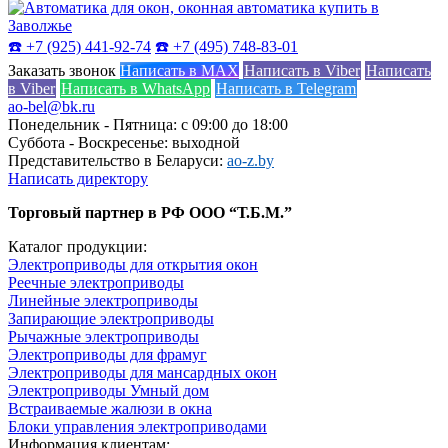
☎️ +7 (925) 441-92-74
☎️ +7 (495) 748-83-01
Заказать звонок
Написать в MAX
Написать в Viber
Написать
в Viber
Написать в WhatsApp
Написать в Telegram
ao-bel@bk.ru
Понедельник - Пятница: с 09:00 до 18:00
Суббота - Воскресенье: выходной
Представительство в Беларуси:
ao-z.by
Написать директору
Торговый партнер в РФ ООО “Т.Б.М.”
Каталог продукции:
Электроприводы для открытия окон
Реечные электроприводы
Линейные электроприводы
Запирающие электроприводы
Рычажные электроприводы
Электроприводы для фрамуг
Электроприводы для мансардных окон
Электроприводы Умный дом
Встраиваемые жалюзи в окна
Блоки управления электроприводами
Информация клиентам: