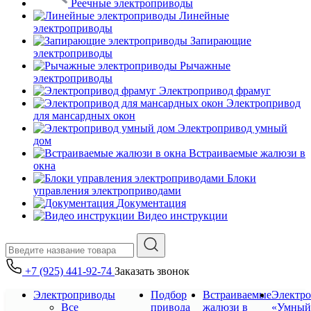
Реечные электроприводы
Линейные
электроприводы
Запирающие
электроприводы
Рычажные
электроприводы
Электропривод фрамуг
Электропривод
для мансардных окон
Электропривод умный
дом
Встраиваемые жалюзи в
окна
Блоки
управления электроприводами
Документация
Видео инструкции
+7 (925) 441-92-74
Заказать звонок
Электроприводы
Подбор
Встраиваемые
Электр
Все
привода
жалюзи в
«Умный