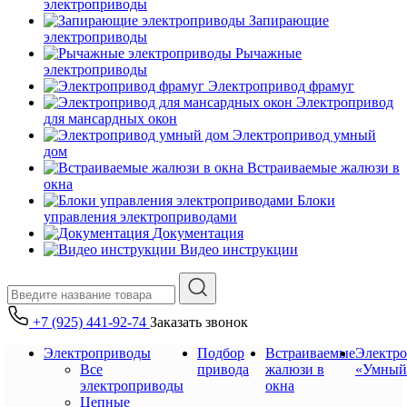
электроприводы
Запирающие
электроприводы
Рычажные
электроприводы
Электропривод фрамуг
Электропривод
для мансардных окон
Электропривод умный
дом
Встраиваемые жалюзи в
окна
Блоки
управления электроприводами
Документация
Видео инструкции
+7 (925) 441-92-74
Заказать звонок
Электроприводы
Подбор
Встраиваемые
Электр
Все
привода
жалюзи в
«Умный
электроприводы
окна
Цепные