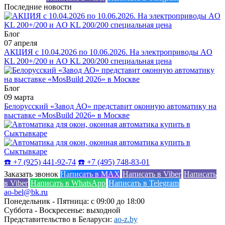
Последние новости
Блог
07 апреля
АКЦИЯ с 10.04.2026 по 10.06.2026. На электроприводы AO
KL 200+/200 и AO KL 200/200 специальная цена
Блог
09 марта
Белорусский «Завод АО» представит оконную автоматику на
выставке «MosBuild 2026» в Москве
☎️ +7 (925) 441-92-74
☎️ +7 (495) 748-83-01
Заказать звонок
Написать в MAX
Написать в Viber
Написать
в Viber
Написать в WhatsApp
Написать в Telegram
ao-bel@bk.ru
Понедельник - Пятница: с 09:00 до 18:00
Суббота - Воскресенье: выходной
Представительство в Беларуси:
ao-z.by