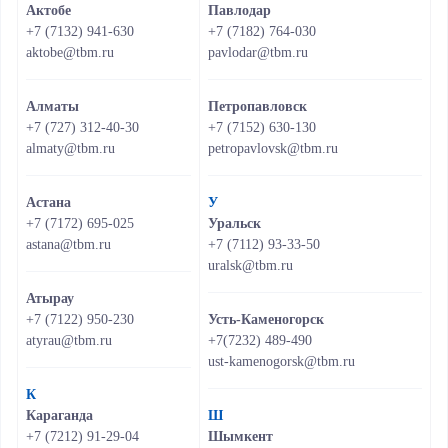
Актобе
Павлодар
+7 (7132) 941-630
+7 (7182) 764-030
aktobe@tbm.ru
pavlodar@tbm.ru
Алматы
Петропавловск
+7 (727) 312-40-30
+7 (7152) 630-130
almaty@tbm.ru
petropavlovsk@tbm.ru
Астана
У
+7 (7172) 695-025
Уральск
astana@tbm.ru
+7 (7112) 93-33-50
uralsk@tbm.ru
Атырау
+7 (7122) 950-230
Усть-Каменогорск
atyrau@tbm.ru
+7(7232) 489-490
ust-kamenogorsk@tbm.ru
К
Караганда
Ш
+7 (7212) 91-29-04
Шымкент