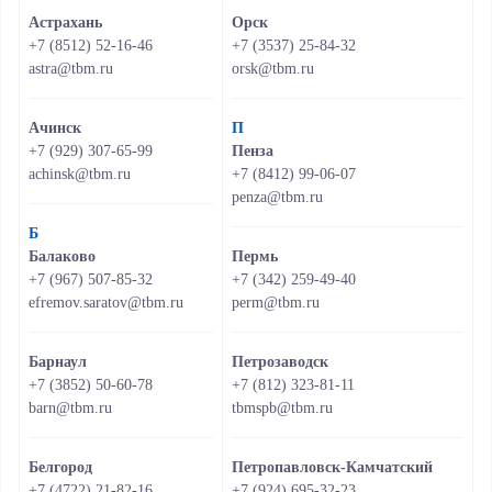
Астрахань
Орск
+7 (8512) 52-16-46
+7 (3537) 25-84-32
astra@tbm.ru
orsk@tbm.ru
Ачинск
П
+7 (929) 307-65-99
Пенза
achinsk@tbm.ru
+7 (8412) 99-06-07
penza@tbm.ru
Б
Балаково
Пермь
+7 (967) 507-85-32
+7 (342) 259-49-40
efremov.saratov@tbm.ru
perm@tbm.ru
Барнаул
Петрозаводск
+7 (3852) 50-60-78
+7 (812) 323-81-11
barn@tbm.ru
tbmspb@tbm.ru
Белгород
Петропавловск-Камчатский
+7 (4722) 21-82-16
+7 (924) 695-32-23