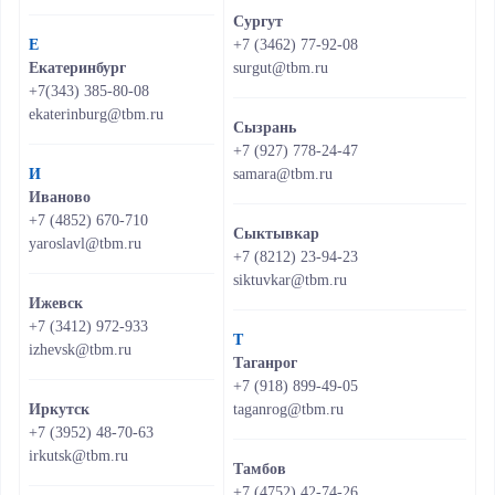
Сургут
Е
+7 (3462) 77-92-08
Екатеринбург
surgut@tbm.ru
+7(343) 385-80-08
ekaterinburg@tbm.ru
Сызрань
+7 (927) 778-24-47
И
samara@tbm.ru
Иваново
+7 (4852) 670-710
Сыктывкар
yaroslavl@tbm.ru
+7 (8212) 23-94-23
siktuvkar@tbm.ru
Ижевск
+7 (3412) 972-933
Т
izhevsk@tbm.ru
Таганрог
+7 (918) 899-49-05
Иркутск
taganrog@tbm.ru
+7 (3952) 48-70-63
irkutsk@tbm.ru
Тамбов
+7 (4752) 42-74-26