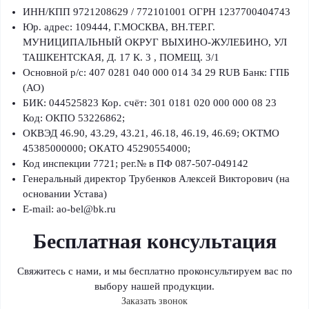
ИНН/КПП 9721208629 / 772101001 ОГРН 1237700404743
Юр. адрес: 109444, Г.МОСКВА, ВН.ТЕР.Г.
МУНИЦИПАЛЬНЫЙ ОКРУГ ВЫХИНО-ЖУЛЕБИНО, УЛ
ТАШКЕНТСКАЯ, Д. 17 К. 3 , ПОМЕЩ. 3/1
Основной р/с: 407 0281 040 000 014 34 29 RUB Банк: ГПБ
(АО)
БИК: 044525823 Кор. счёт: 301 0181 020 000 000 08 23
Код: ОКПО 53226862;
ОКВЭД 46.90, 43.29, 43.21, 46.18, 46.19, 46.69; ОКТМО
45385000000; ОКАТО 45290554000;
Код инспекции 7721; рег.№ в ПФ 087-507-049142
Генеральный директор Трубенков Алексей Викторович (на
основании Устава)
E-mail:
ao-bel@bk.ru
Бесплатная консультация
Свяжитесь с нами, и мы бесплатно проконсультируем вас по
выбору нашей продукции.
Заказать звонок