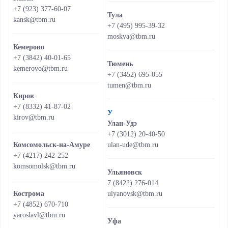
+7 (923) 377-60-07
Тула
kansk@tbm.ru
+7 (495) 995-39-32
moskva@tbm.ru
Кемерово
+7 (3842) 40-01-65
Тюмень
kemerovo@tbm.ru
+7 (3452) 695-055
tumen@tbm.ru
Киров
+7 (8332) 41-87-02
У
kirov@tbm.ru
Улан-Удэ
+7 (3012) 20-40-50
Комсомольск-на-Амуре
ulan-ude@tbm.ru
+7 (4217) 242-252
komsomolsk@tbm.ru
Ульяновск
7 (8422) 276-014
Кострома
ulyanovsk@tbm.ru
+7 (4852) 670-710
yaroslavl@tbm.ru
Уфа