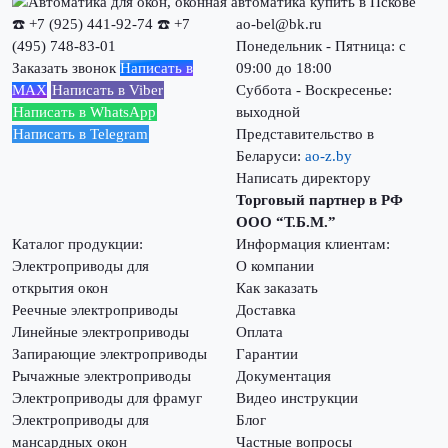
☎️ +7 (925) 441-92-74
☎️ +7
ao-bel@bk.ru
(495) 748-83-01
Понедельник - Пятница: с
Заказать звонок
Написать в
09:00 до 18:00
MAX
Написать в Viber
Суббота - Воскресенье:
Написать в WhatsApp
выходной
Написать в Telegram
Представительство в
Беларуси:
ao-z.by
Написать директору
Торговый партнер в РФ
ООО “Т.Б.М.”
Каталог продукции:
Информация клиентам:
Электроприводы для
О компании
открытия окон
Как заказать
Реечные электроприводы
Доставка
Линейные электроприводы
Оплата
Запирающие электроприводы
Гарантии
Рычажные электроприводы
Документация
Электроприводы для фрамуг
Видео инструкции
Электроприводы для
Блог
мансардных окон
Частные вопросы