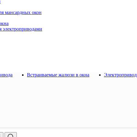
ы
ля мансардных окон
окна
я электроприводами
ривода
Встраиваемые жалюзи в окна
Электропривод