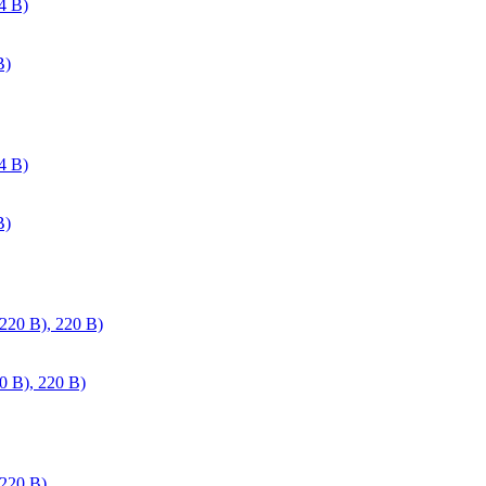
В)
В)
 В), 220 В)