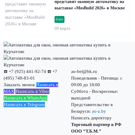
представит оконную автоматику на
выставке «MosBuild 2026» в Москве
блог
09 марта
☎️ +7 (925) 441-92-74
☎️ +7
ao-bel@bk.ru
(495) 748-83-01
Понедельник - Пятница: с
Заказать звонок
Написать в
09:00 до 18:00
MAX
Написать в Viber
Суббота - Воскресенье:
Написать в WhatsApp
выходной
Написать в Telegram
Представительство в
Беларуси:
ao-z.by
Написать директору
Торговый партнер в РФ
ООО “Т.Б.М.”