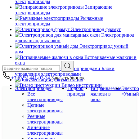
электроприводы
Запирающие
электроприводы
Рычажные
электроприводы
Электропривод фрамуг
Электропривод
для мансардных окон
Электропривод умный
дом
Встраиваемые жалюзи в
окна
Блоки
управления электроприводами
+7 (925) 441-92-74
Заказать звонок
Документация
Видео инструкции
Электроприводы
Подбор
Встраиваемые
Электр
Все
привода
жалюзи в
«Умный
электроприводы
окна
Цепные
электроприводы
Реечные
электроприводы
Линейные
электроприводы
Запирающие