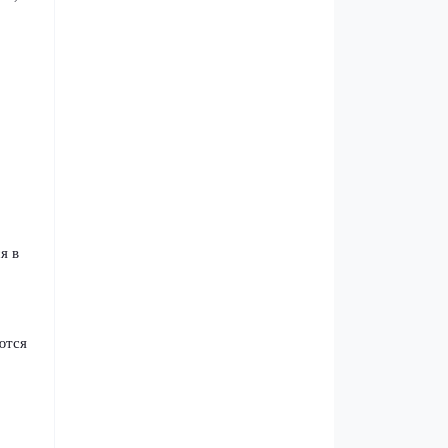
я в
ются