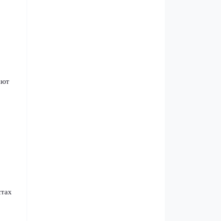
ают
стах