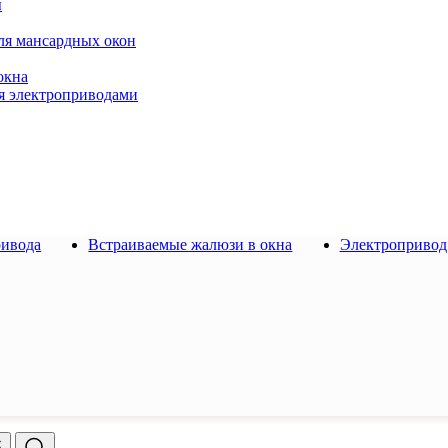
ы
ля мансардных окон
окна
я электроприводами
ривода
Встраиваемые жалюзи в окна
Электропривод