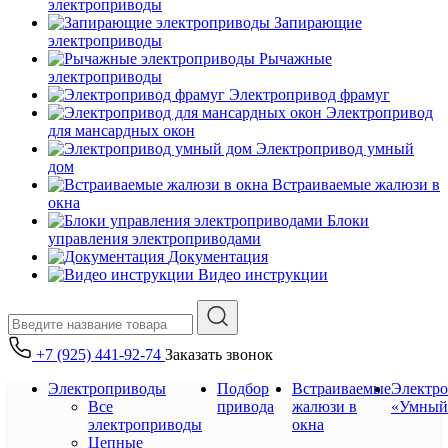
электроприводы
Запирающие
электроприводы
Рычажные
электроприводы
Электропривод фрамуг
Электропривод
для мансардных окон
Электропривод умный
дом
Встраиваемые жалюзи в
окна
Блоки
управления электроприводами
Документация
Видео инструкции
+7 (925) 441-92-74
Заказать звонок
Электроприводы
Подбор
Встраиваемые
Электр
Все
привода
жалюзи в
«Умный
электроприводы
окна
Цепные