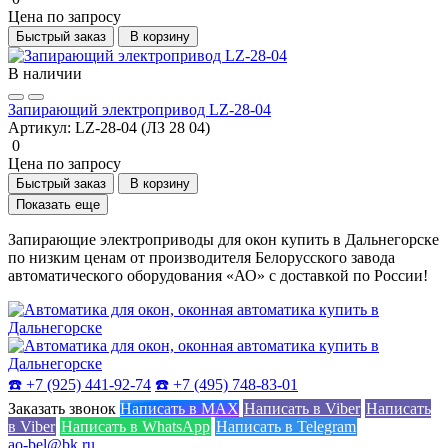
Цена по запросу
Быстрый заказ
В корзину
В наличии
Запирающий электропривод LZ-28-04
Артикул:
LZ-28-04 (ЛЗ 28 04)
0
Цена по запросу
Быстрый заказ
В корзину
Показать еще
Запирающие электроприводы для окон купить в Дальнегорске
по низким ценам от производителя Белорусского завода
автоматического оборудования «АО» с доставкой по России!
☎️ +7 (925) 441-92-74
☎️ +7 (495) 748-83-01
Заказать звонок
Написать в MAX
Написать в Viber
Написать
в Viber
Написать в WhatsApp
Написать в Telegram
ao-bel@bk.ru