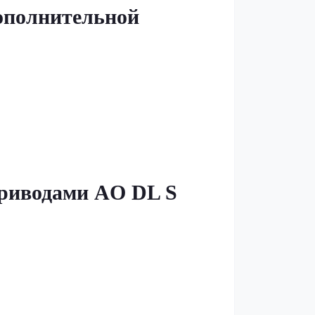
дополнительной
приводами AO DL S