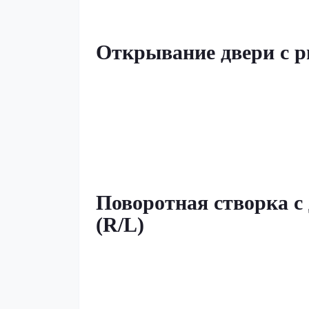
Открывание двери с р
Поворотная створка с
(R/L)