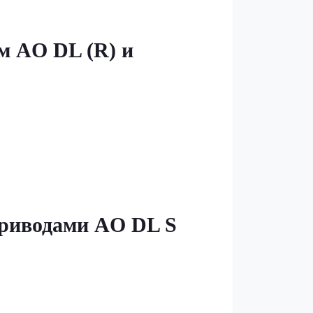
м AO DL (R) и
приводами AO DL S