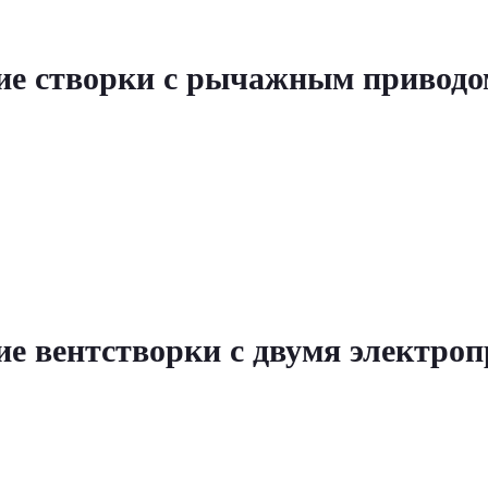
ие створки с рычажным приводо
е вентстворки с двумя электро