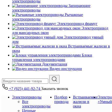
электроприводы
Запирающие
электроприводы
Рычажные
электроприводы
Электропривод фрамуг
Электропривод
для мансардных окон
Электропривод умный
дом
Встраиваемые жалюзи в
окна
Блоки
управления электроприводами
Документация
Видео инструкции
+7 (925) 441-92-74
Заказать звонок
Электроприводы
Подбор
Встраиваемые
Электр
Все
привода
жалюзи в
«Умный
электроприводы
окна
Цепные